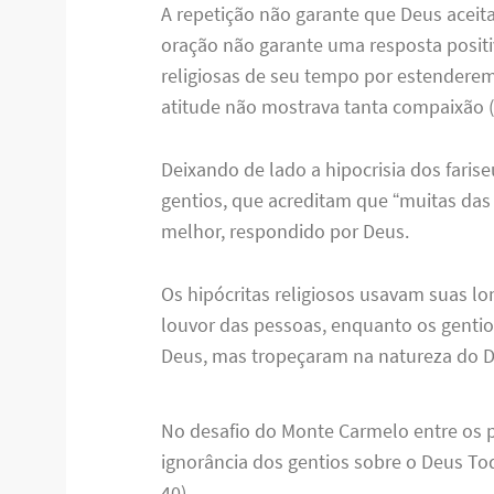
A repetição não garante que Deus aceit
oração não garante uma resposta posit
religiosas de seu tempo por estendere
atitude não mostrava tanta compaixão (L
Deixando de lado a hipocrisia dos farise
gentios, que acreditam que “muitas das
melhor, respondido por Deus.
Os hipócritas religiosos usavam suas lo
louvor das pessoas, enquanto os genti
Deus, mas tropeçaram na natureza do De
No desafio do Monte Carmelo entre os pr
ignorância dos gentios sobre o Deus Tod
40).