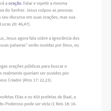
ará a
oração
. Falar e repetir a mesma
iva do Senhor. Jesus culpou as pessoas
m seu discurso em suas orações, mas sua
ucas 20: 46,47).
us, Jesus agora fala sobre a ignorância dos
 suas palavras” serão ouvidas por Deus, ou
ngas orações públicas para buscar o
os realmente queriam ser ouvidos por
us Criador (Atos 17: 22,23).
ofetas Elias e os 450 profetas de Baal, a
o-Poderoso pode ser vista (1 Reis 18: 16-