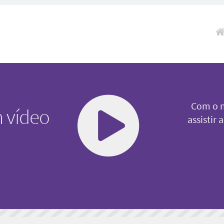
Pul
Com o n
 vídeo
assistir