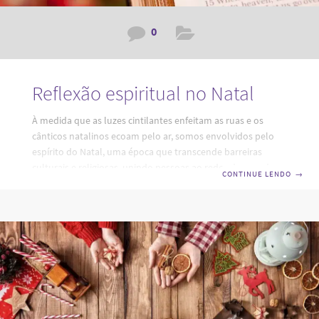
0
Reflexão espiritual no Natal
À medida que as luzes cintilantes enfeitam as ruas e os
cânticos natalinos ecoam pelo ar, somos envolvidos pelo
espírito do Natal, uma época que transcende barreiras
culturais e religiosas, unindo pessoas ao redor do mundo
CONTINUE LENDO
→
em uma celebração de amor, esperança e alegria. Neste
cenário festivo, a reflexão espiritual surge como um farol,
guiando-nos para um entendimento mais profundo do
verdadeiro significado desta temporada. Não é apenas um
período para presentear ou decorar árvores, mas uma
oportunidade valiosa para olhar para dentro de nós