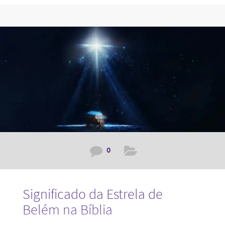
de Natal torna-se mais do que um simples gesto de dar; é
uma expressão de consideração e carinho, especialmente
quando reflete as paixões e interesses da pessoa que o
recebe. Para aqueles que nutrem um amor
0
Significado da Estrela de
Belém na Bíblia