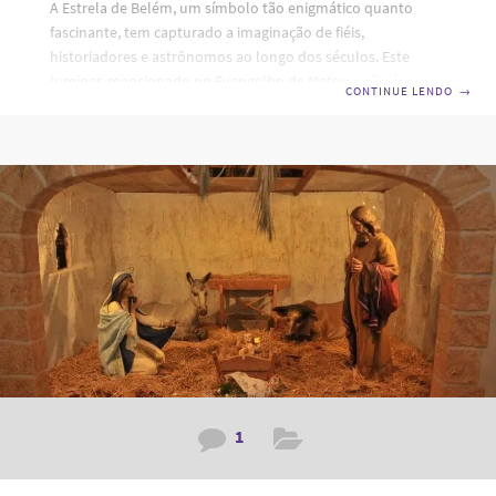
A Estrela de Belém, um símbolo tão enigmático quanto
fascinante, tem capturado a imaginação de fiéis,
historiadores e astrônomos ao longo dos séculos. Este
luminar, mencionado no Evangelho de Mateus, não é
CONTINUE LENDO
→
apenas uma figura celestial na narrativa do nascimento de
Jesus Cristo, mas um marco significativo na teologia cristã e
na história religiosa. Sua aparição, celebrada na iconografia
natalina, transcende um mero acontecimento astronômico,
incorporando-se profundamente nas tradições e rituais do
Cristianismo. Esta introdução visa explorar as múltiplas
camadas de significado atribuídas à Estrela
1