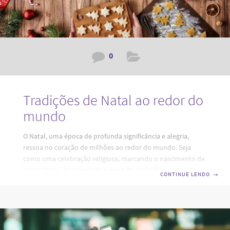
0
Tradições de Natal ao redor do
mundo
O Natal, uma época de profunda significância e alegria,
ressoa no coração de milhões ao redor do mundo. Seja
como uma celebração religiosa, marcando o nascimento de
Jesus Cristo, ou como um tempo de união familiar e
CONTINUE LENDO
→
reflexão, o Natal se imortalizou como um símbolo universal
de esperança, amor e paz. Neste post, embarcaremos em
uma jornada cultural para explorar as diversas Tradições de
Natal ao redor do globo, desvendando como esta
festividade se manifesta em diferentes culturas e