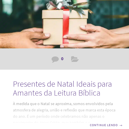
continentes. Ao mencionar Tradições de Natal,
0
Presentes de Natal Ideais para
Amantes da Leitura Bíblica
À medida que o Natal se aproxima, somos envolvidos pela
atmosfera de alegria, união e reflexão que marca esta época
do ano. É um período onde celebramos não apenas o
nascimento de Jesus Cristo, mas também a generosidade e
CONTINUE LENDO
→
o amor ao próximo. Neste contexto, a escolha de Presentes