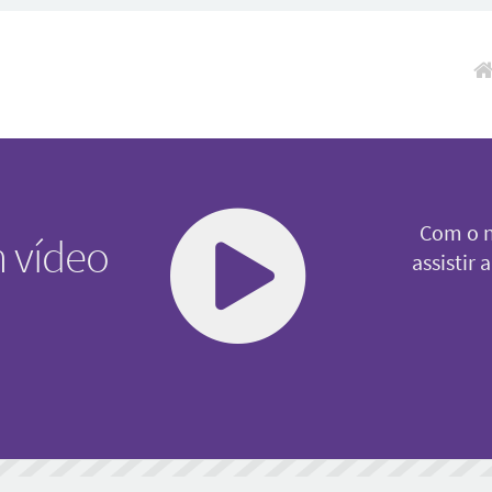
Pul
Com o n
 vídeo
assistir