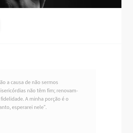
são a causa de não sermos
sericórdias não têm fim; renovam-
fidelidade. A minha porção é o
nto, esperarei nele”.