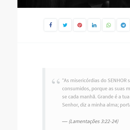
“As misericórdias do SENHOR 
consumidos, porque as suas mi
se cada manhã. Grande é a tua 
Senhor, diz a minha alma; porta
(Lamentações 3:22-24)