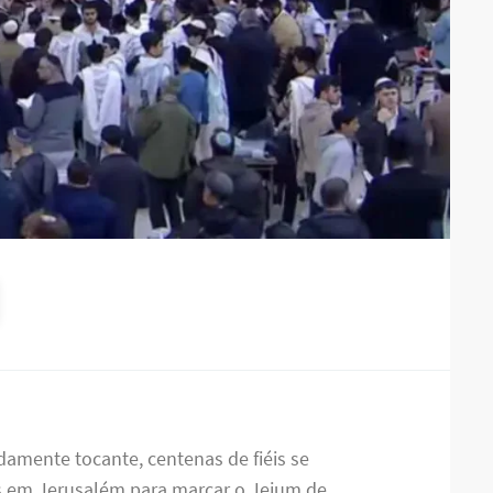
damente tocante, centenas de fiéis se
 em Jerusalém para marcar o Jejum de