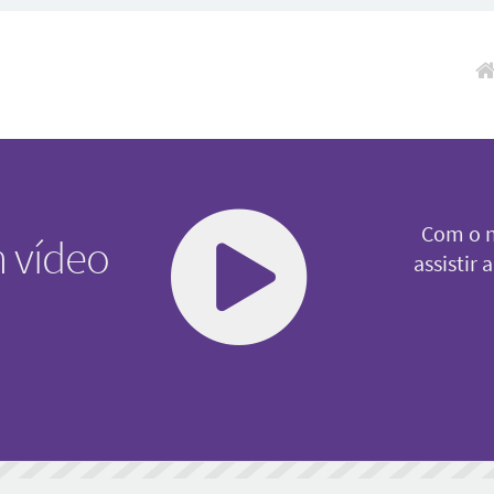
Pul
Com o n
 vídeo
assistir